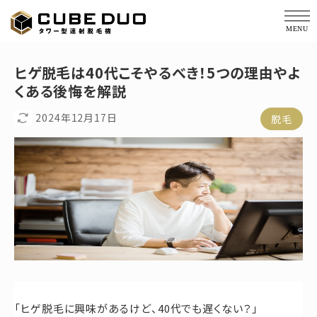
価格・仕様
ヒゲ脱毛は40代こそやるべき！5つの理由やよ
くある後悔を解説
経過写真
2024年12月17日
脱毛
サポート
コラム
会社概要
導入実績
お役立ち資料
「ヒゲ脱毛に興味があるけど、40代でも遅くない？」