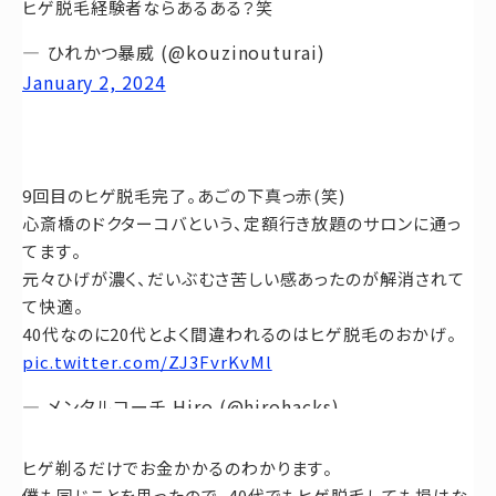
ヒゲ脱毛経験者ならあるある？笑
— ひれかつ暴威 (@kouzinouturai)
January 2, 2024
9回目のヒゲ脱毛完了。あごの下真っ赤(笑)
心斎橋のドクターコバという、定額行き放題のサロンに通っ
てます。
元々ひげが濃く、だいぶむさ苦しい感あったのが解消されて
て快適。
40代なのに20代とよく間違われるのはヒゲ脱毛のおかげ。
pic.twitter.com/ZJ3FvrKvMl
— メンタルコーチ Hiro (@hirohacks)
June 26, 2023
ヒゲ剃るだけでお金かかるのわかります。
僕も同じことを思ったので、40代でもヒゲ脱毛しても損はな