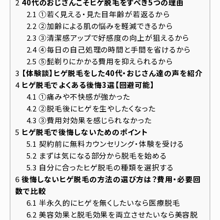
2
40代のおじさんこそヒゲ脱毛をすべき5つの理由
2.1
①若く見える・見た目年齢が若返るから
2.2
②加齢による肌の悩みを軽減できるから
2.3
③清潔感アップで好感度の向上が狙えるから
2.4
④毎日の自己処理の時間と手間を省けるから
2.5
⑤髭剃りにかかる費用を抑えられるから
3
【体験談】ヒゲ脱毛をした40代・おじさん達の声を紹介
4
ヒゲ脱毛でよくある後悔3選【回避可能】
4.1
①痛みや不快感が強かった
4.2
②脱毛後にヒゲを生やしたくなった
4.3
③費用対効果を感じられなかった
5
ヒゲ脱毛で後悔しないためのポイント
5.1
契約前に無料カウンセリング・体験を受ける
5.2
まずは気になる部分から脱毛を始める
5.3
自分に合ったヒゲ脱毛の種類を選択する
6
後悔しないヒゲ脱毛の方法の選び方は？費用・必要回
数で比較
6.1
半永久的にヒゲを無くしたいなら医療脱毛
6.2
美容効果と脱毛効果を両立させたいなら美容脱