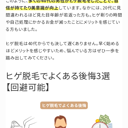
このように、
多くの40代の男性がヒゲ脱毛をしたことで、自
ヒゲ剃りの時間と手間が軽減、
信が持てたり美意識が向上
しています。なかには、20代に見
もしくはほとんど不要になる。
間違われるほど見た目年齢が若返った方も。ヒゲ剃りの時間
や自己処理にかかるお金が減ったことにメリットを感じてい
あまり痛くなく効果大。
https://t.co/56mjvki5fb
る方もいました。
pic.twitter.com/f9nAJW2uqr
ヒゲ脱毛は40代からでも決して遅くありません。早く始める
— 安藤 広 (@h_ando_dec)
ほどメリットを感じやすいため、悩んでいる方はぜひ一歩を
September 20, 2023
踏み出してみてください。
ヒゲ脱毛でよくある後悔3選
【回避可能】