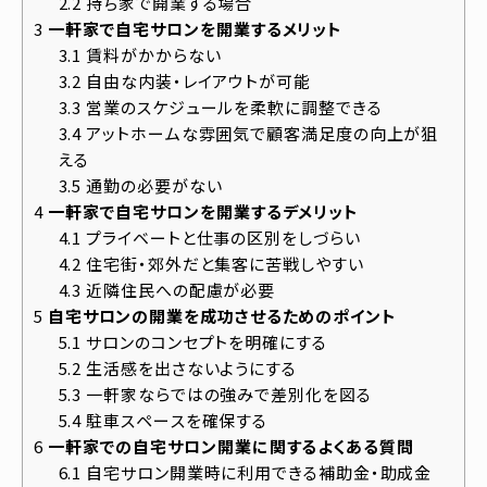
2.2
持ち家で開業する場合
3
一軒家で自宅サロンを開業するメリット
3.1
賃料がかからない
3.2
自由な内装・レイアウトが可能
3.3
営業のスケジュールを柔軟に調整できる
3.4
アットホームな雰囲気で顧客満足度の向上が狙
える
3.5
通勤の必要がない
4
一軒家で自宅サロンを開業するデメリット
4.1
プライベートと仕事の区別をしづらい
4.2
住宅街・郊外だと集客に苦戦しやすい
4.3
近隣住民への配慮が必要
5
自宅サロンの開業を成功させるためのポイント
5.1
サロンのコンセプトを明確にする
5.2
生活感を出さないようにする
5.3
一軒家ならではの強みで差別化を図る
5.4
駐車スペースを確保する
6
一軒家での自宅サロン開業に関するよくある質問
6.1
自宅サロン開業時に利用できる補助金・助成金