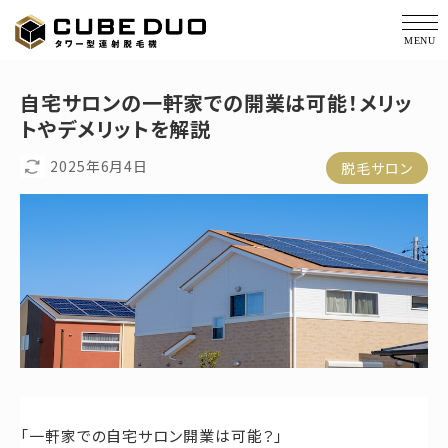
価格・仕様
自宅サロンの一軒家での開業は可能！メリッ
トやデメリットを解説
経過写真
2025年6月4日
脱毛サロン
サポート
コラム
会社概要
導入実績
お役立ち資料
「一軒家での自宅サロン開業は可能？」