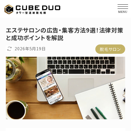
価格・仕様
エステサロンの広告・集客方法9選！法律対策
と成功ポイントを解説
経過写真
2026年5月19日
脱毛サロン
サポート
コラム
会社概要
導入実績
お役立ち資料