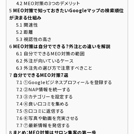
4.2
MEO対策の3つのデメリット
5
MEO対策で知っておきたいGoogleマップの検索順位
が決まる仕組み
5.1
関連性
5.2
距離
5.3
視認性の高さ
6
MEO対策は自分でできる？外注との違いを解説
6.1
自分でできるMEO対策の範囲
6.2
外注が向いているケース
6.3
外注先の選び方で注意すべきこと
7
自分でできるMEO対策7選
7.1
①Googleビジネスプロフィールを登録する
7.2
②NAP情報を統一する
7.3
③カテゴリーを設定する
7.4
④良い口コミを集める
7.5
⑤口コミに返信する
7.6
⑥写真や動画を充実させる
7.7
⑦最新情報を発信する
8
まとめ：MEO対策はサロン集客の第一歩