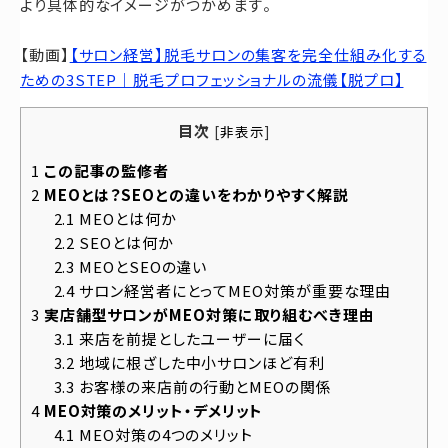
より具体的なイメージがつかめます。
【動画】
【サロン経営】脱毛サロンの集客を完全仕組み化する
ための3STEP｜脱毛プロフェッショナルの流儀【脱プロ】
目次
[
非表示
]
1
この記事の監修者
2
MEOとは？SEOとの違いをわかりやすく解説
2.1
MEOとは何か
2.2
SEOとは何か
2.3
MEOとSEOの違い
2.4
サロン経営者にとってMEO対策が重要な理由
3
実店舗型サロンがMEO対策に取り組むべき理由
3.1
来店を前提としたユーザーに届く
3.2
地域に根ざした中小サロンほど有利
3.3
お客様の来店前の行動とMEOの関係
4
MEO対策のメリット・デメリット
4.1
MEO対策の4つのメリット