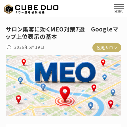
価格・仕様
サロン集客に効くMEO対策7選｜Googleマ
ップ上位表示の基本
経過写真
2026年5月19日
脱毛サロン
サポート
コラム
会社概要
導入実績
お役立ち資料